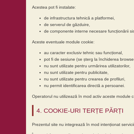
Acestea pot fi instalate:
de infrastructura tehnică a platformei,
de serverul de găzduire,
de componente interne necesare funcționării si
Aceste eventuale module cookie:
au caracter exclusiv tehnic sau funcțional,
pot fi de sesiune (se șterg la închiderea browser
nu sunt utilizate pentru urmărirea utilizatorilor,
nu sunt utilizate pentru publicitate,
nu sunt utilizate pentru crearea de profiluri,
nu permit identificarea directă a persoanei.
Operatorul nu utilizează în mod activ aceste module co
4. COOKIE-URI TERȚE PĂRȚI
Prezentul site nu integrează în mod intenționat servic