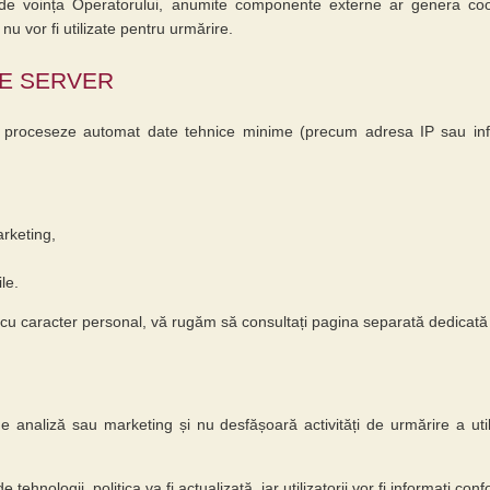
e voința Operatorului, anumite componente externe ar genera cookie-u
nu vor fi utilizate pentru urmărire.
DE SERVER
să proceseze automat date tehnice minime (precum adresa IP sau infor
arketing,
le.
 cu caracter personal, vă rugăm să consultați pagina separată dedicată P
de analiză sau marketing și nu desfășoară activități de urmărire a uti
de tehnologii, politica va fi actualizată, iar utilizatorii vor fi informați co