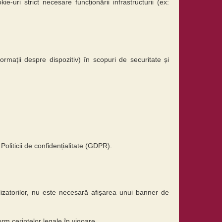
ri strict necesare funcționării infrastructurii (ex:
mații despre dispozitiv) în scopuri de securitate și
oliticii de confidențialitate (GDPR).
lizatorilor, nu este necesară afișarea unui banner de
nform cerințelor legale în vigoare.