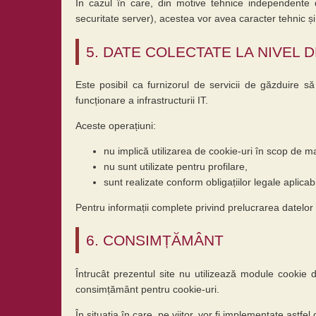
În cazul în care, din motive tehnice independente d
securitate server), acestea vor avea caracter tehnic și 
5. DATE COLECTATE LA NIVEL 
Este posibil ca furnizorul de servicii de găzduire 
funcționare a infrastructurii IT.
Aceste operațiuni:
nu implică utilizarea de cookie-uri în scop de m
nu sunt utilizate pentru profilare,
sunt realizate conform obligațiilor legale aplicabi
Pentru informații complete privind prelucrarea datelor
6. CONSIMȚĂMÂNT
Întrucât prezentul site nu utilizează module cookie 
consimțământ pentru cookie-uri.
În situația în care, pe viitor, vor fi implementate astfel 