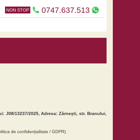
0747.637.513
NON STOP
J08/13237/2025, Adresa: Zărnești, str. Branului,
litica de confidențialitate / GDPR).