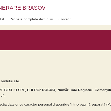
UNERARE BRASOV
tal
Pachete complete domiciliu
Contact
zentului site.
BESLIU SRL, CUI RO51346484, Număr unic Registrul Comerțului: 
ul”.
ecția datelor cu caracter personal disponibile într-o pagină separată (Po